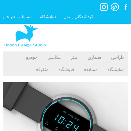
گردانندگان ریتون
نمایشگاه
مسابقات طراحی
طراحی
معماری
هنر
عکاسی
خودرو
نمایشگاه
مسابقه
فروشگاه
متفرقه