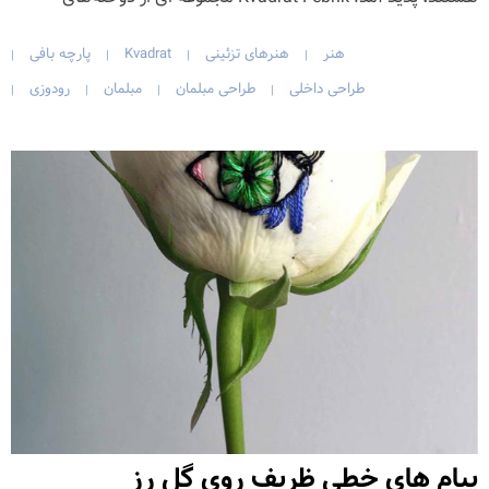
هنر
هنرهای تزئینی
Kvadrat
پارچه بافی
|
|
|
|
طراحی داخلی
طراحی مبلمان
مبلمان
رودوزی
|
|
|
|
پیام های خطی ظریف روی گل رز