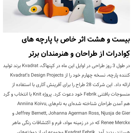
بیست و هشت اثر خاص با پارچه های
کِوادرات از طراحان و هنرمندان برتر
در طول 3 روز طراحی در اوایل این ماه در کپنهاگ، Kvadrat برند تولید
کننده پارچه، نسخه چهارم خود را از Kvadrat’s Design Projects
ارائه داد. این شرکت 28 طراح را برای آفرینش آثاری با استفاده از
منسوجات بافتنی Febrik خود دعوت کرد. پروژه Knit با انتخاب و گرد
هم آمدن طراحان شناخته شده‌ای به نام‌های Anniina Koivu,
Jeffrey Bernett, Johanna Agerman Ross, Njusja de Gier و
Renee Merckx که در در زمینه مواد، فرم و اکتشافات رنگی ماهر
هستند، پدید آمد. Kvadrat Febrik مجموعه ای از دوخته‌های