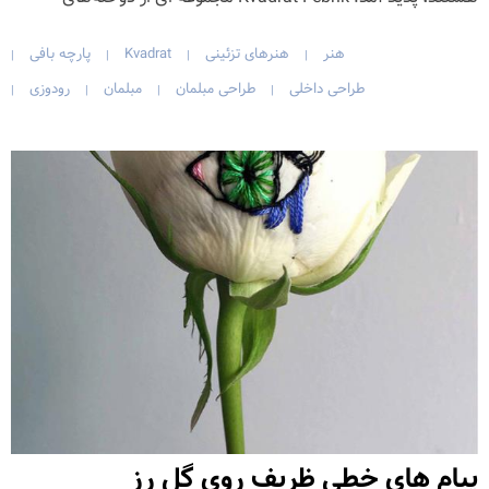
هنر
هنرهای تزئینی
Kvadrat
پارچه بافی
|
|
|
|
طراحی داخلی
طراحی مبلمان
مبلمان
رودوزی
|
|
|
|
پیام های خطی ظریف روی گل رز