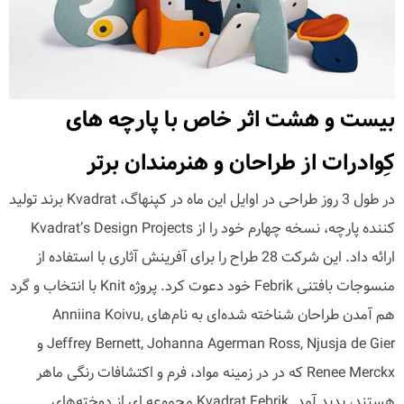
بیست و هشت اثر خاص با پارچه های
کِوادرات از طراحان و هنرمندان برتر
در طول 3 روز طراحی در اوایل این ماه در کپنهاگ، Kvadrat برند تولید
کننده پارچه، نسخه چهارم خود را از Kvadrat’s Design Projects
ارائه داد. این شرکت 28 طراح را برای آفرینش آثاری با استفاده از
منسوجات بافتنی Febrik خود دعوت کرد. پروژه Knit با انتخاب و گرد
هم آمدن طراحان شناخته شده‌ای به نام‌های Anniina Koivu,
Jeffrey Bernett, Johanna Agerman Ross, Njusja de Gier و
Renee Merckx که در در زمینه مواد، فرم و اکتشافات رنگی ماهر
هستند، پدید آمد. Kvadrat Febrik مجموعه ای از دوخته‌های