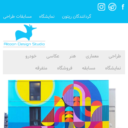
گردانندگان ریتون
نمایشگاه
مسابقات طراحی
طراحی
معماری
هنر
عکاسی
خودرو
نمایشگاه
مسابقه
فروشگاه
متفرقه