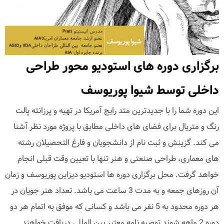
برگزاری دوره های استودیو محور طراحی
داخلی توسط شیوا پوریوسف
این دوره شما را با جدیدترین متد رایج آمریکا در تهیه و پرزانته پالت
رنگ و متریال براى فضاى های داخلى مطابق با پروژه مورد نظر آشنا
می کند. گزینش و ثبت نام از دانشجویان و فارغ التحصیلان رشته
هاى معمارى، طراحى صنعتى و هنر تنها با تعیین وقت قبلى انجام
خواهد گرفت. محل برگزارى دوره ها استودیو دیزاین پوریوسف و زمان
آن روزهاى جمعه و به مدت 3 ساعت می باشد. تعداد هنر جویان در
هر دوره محدود به 5 نفر مى باشد و کسانى که موفق به اتمام هر دو
دوره 2 ماهه شوند توصیه نامه معتبر بین المللى دریافت خواهند