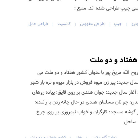
یمی جیپ طراحی شده اند. منبع :
درو
جیپ
طراحی مفهومی
کانسپت
طراحی حمل
|
|
|
|
فتاد و دو ملت
وح الله مریخ پور با عنوان کشور هفتاد و دو ملت می
ل جدید: پیر زن میوه فروش در بازار میوه و تره بار شهر
آغاز سال جدید: جوان هندی بر روی قایق: پیاده روهای
ندی: جوانان مسلمان هندی در حال چانه زدن با راننده:
 گوشه مسجد: کارگران و خواب نیمروزی بر روی چرخ
 ساحل
نمایشگاه عکس
هند
کشور هفتاد و دو ملت