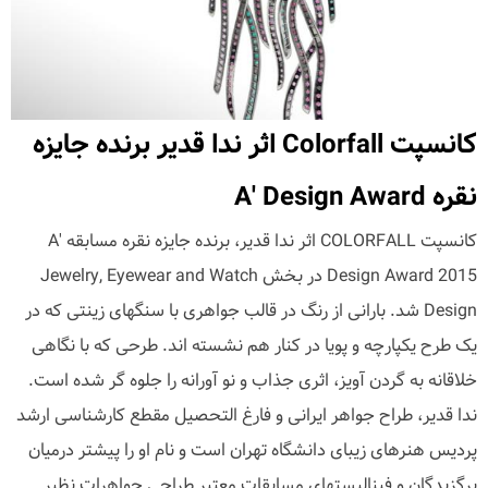
کانسپت Colorfall اثر ندا قدیر برنده جایزه
نقره A' Design Award
کانسپت COLORFALL اثر ندا قدیر، برنده جایزه نقره مسابقه A'
Design Award 2015 در بخش Jewelry, Eyewear and Watch
Design شد. بارانی از رنگ در قالب جواهری با سنگهای زینتی که در
یک طرح یکپارچه و پویا در کنار هم نشسته اند. طرحی که با نگاهی
خلاقانه به گردن آویز، اثری جذاب و نو آورانه را جلوه گر شده است.
ندا قدیر، طراح جواهر ایرانی و فارغ التحصیل مقطع کارشناسی ارشد
پردیس هنرهای زیبای دانشگاه تهران است و نام او را پیشتر درمیان
برگزیدگان و فینالیستهای مسابقات معتبر طراحی جواهرات نظیر