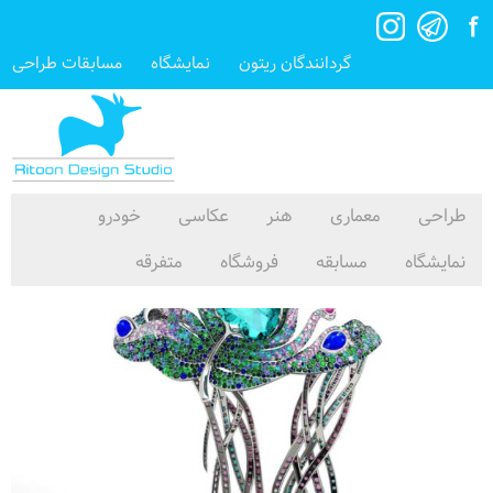
گردانندگان ریتون
نمایشگاه
مسابقات طراحی
طراحی
معماری
هنر
عکاسی
خودرو
نمایشگاه
مسابقه
فروشگاه
متفرقه