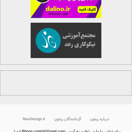
درباره ریتون
گردانندگان ریتون
NewDesign.ir
برای تماس با ما می توانید به آدرس Ritoon.com(at)Gmail.com ایمیل