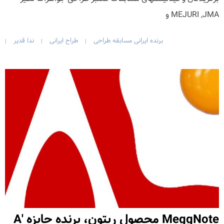
MEJURI ,JMA و
برنده ایرانی مسابقه طراحی
طراح ایرانی
ندا قدیر
|
|
|
MeggNote محصول ریتون، برنده جایزه A'