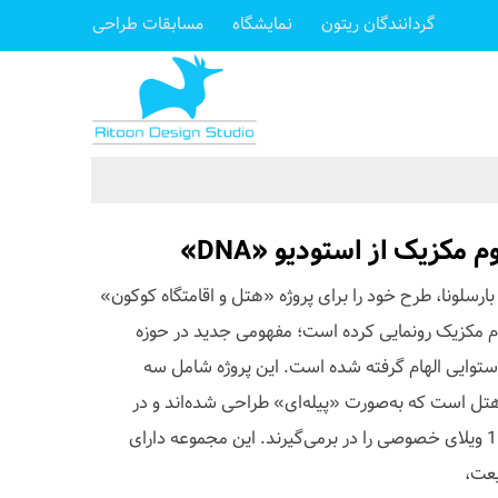
گردانندگان ریتون
نمایشگاه
مسابقات طراحی
 مکزیک از استودیو «DNA»
ری DNA مستقر در بارسلونا، طرح خود را برای پروژه «هتل و اقامتگاه کوکون»
Cocoon Hote) در تولوم مکزیک رونمایی کرده است؛ مفهومی جدید در حوزه
استوایی الهام گرفته شده است. این پروژه شامل سه
ل است که به‌صورت «پیله‌ای» طراحی شده‌اند و در
مجموع 204 آپارتمان، 167 اتاق و 16 ویلای خصوصی را در بر‌می‌گیرند. این مجموعه دارای
یعت،