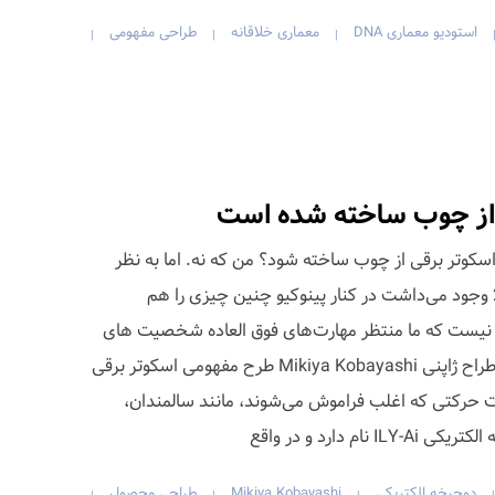
استودیو معماری DNA
معماری خلاقانه
طراحی مفهومی
|
|
|
ه از چوب ساخته شده است
 اسکوتر برقی از چوب ساخته شود؟ من که نه. اما به نظر
می رسد اگر پدر ژپتو در سال 2020 وجود می‌داشت در کنار پینوکیو چنین چیزی را هم
 نیست که ما منتظر مهارت‌های فوق العاده شخصیت های
افسانه ای مورد علاقه خود باشیم، طراح ژاپنی Mikiya Kobayashi طرح مفهومی اسکوتر برقی
ات حرکتی که اغلب فراموش می‌شوند، مانند سالمندان،
م دارد و در واقع
دوچرخه الکتریکی
Mikiya Kobayashi
طراحی محصول