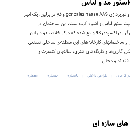
‌استور مد و لباس
استودیوی معماری، طراحی صحنه، و نورپردازی gonzalez haase AAS واقع در برلین، یک انبار
سپت‌استور لباس و اشیاء کرده‌است. این ساختمان در
مارویلا، بین مرکز لیسبون و محل برگزاری اکسپوی 98 واقع شده که مرکز خلاقیت و دیزاین
 و ساختمانهای کارخانه‌های این منطقه‌ی ساحلی صنعتی
کل گالری‌ها و کارگاه‌های هنری، سالنهای کنسرت و
افته‌اند و محلی
ر کاربری
طراحی داخلی
بازسازی
نوسازی
معماری
|
|
|
|
های سازه ای