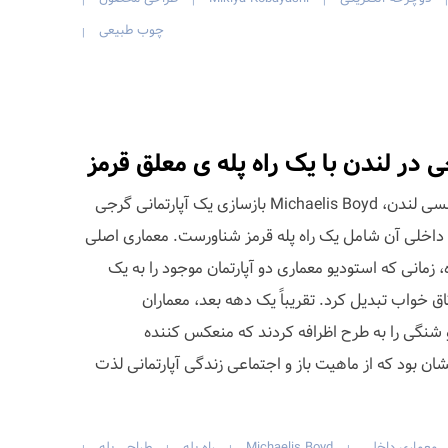
|
|
|
|
چوب طبیعی
|
ی در لندن با یک راه پله ی معلق قرمز
در منطقه سلطنتی کنزینگتون و چلسی لندن، Michaelis Boyd بازسازی یک آپارتمانی گرجی
 داخلی آن شامل یک راه پله قرمز شناورست. معماری اصلی
 2010 انجام شده، زمانی که استودیو معماری دو آپارتمان موجود را به یک
تاق خواب تبدیل کرد. تقریباً یک دهه بعد، معماران
شنگی را به طرح اظرافه کردند که منعکس کننده
 بود که از ماهیت باز و اجتماعی زندگی آپارتمانی لذت
معماری داخلی
Michaelis Boyd
راه پله
طراحی پله