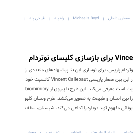
معماری داخلی
Michaelis Boyd
راه پله
طراحی پله
|
|
|
|
دام پاریس، برای نوسازی این بنا پیشنهادهای متعددی از
طرف معماران و طراحان ارائه شد. در این بین معمار پاریسی Vincent Callebaut کانسپت خود
را که دربرگیرنده‌ی علم، هنر و معنویت است معرفی می‌کند. این طرح با پیروی از biomimicry
 را بین انسان و طبیعت به تصویر می‌کشد. طرح ونسان کلبو
pali» که در زبان یونانی مفهوم تولد دوباره را تداعی می‌کند، شبستان، سقف
وتردام
الهام از طبیعت
بازطراحی
ترنسفورم
معمار