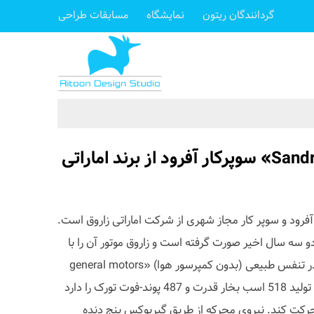
گردانندگان ریتون
نمایشگاه
مسابقات طراحی
خودرو «Sandracer 500GT» سوپرکار آفرود از برند اماراتی
S» یک خودرو آفرود و سوپر کار مجاز شهری از شرکت اماراتی زاروق است.
Sandracer 500G» در دو سه سال اخیر صورت گرفته است و زاروق موتور آن را با
موتور 6.2 لیتری خورجینی 8 سیلندر تنفس طبیعی (بدون کمپرسور هوا) «general motors
‘LT1» ارتقاع داده است که توانایی تولید 518 اسب بخار قدرت و 487 پوند-فوت تورک را دارد
حرکت کند. نیروی محرکه از طریق گیربوکس پنج دنده