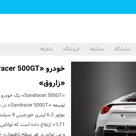
نمایشگاه
مسابقه
فروشگاه
متفرقه
«زاروق»
«andracer 500GT
توسعه «T
و می تواند در هر سطح ناهمواری 