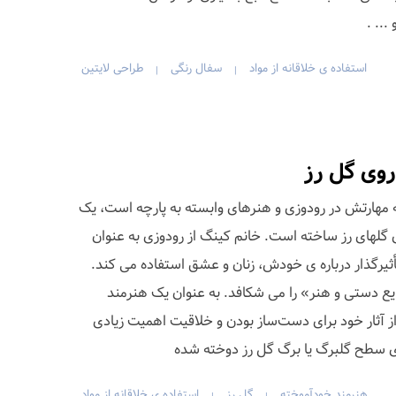
... .
استفاده ی خلاقانه از مواد
سفال رنگی
طراحی لایتین
|
|
وی گل رز
ند بریتانیایی Sophie King که مهارتش در رودوزی و هنرهای وابسته به پارچه است، یک
گلهای رز ساخته است. خانم کینگ از رودوزی به عنوان
یرگذار درباره ی خودش، زنان و عشق استفاده می کند.
ایع دستی و هنر» را می شکافد. به عنوان یک هنرمند
 آثار خود برای دست‌ساز بودن و خلاقیت اهمیت زیادی
وی سطح گلبرگ یا برگ گل رز دوخته شده
هنرمند خودآموخته
گل رز
استفاده ی خلاقانه از مواد