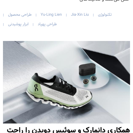
تکنولوژی
Jia-Xin Liu
Yu-Ling Lien
طراحی محصول
|
|
|
|
طراحی پهپاد
ابزار پوشیدنی
|
|
همکاری دانمارک و سوئیس دویدن را راحت