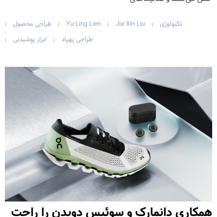
تکنولوژی
Jia-Xin Liu
Yu-Ling Lien
طراحی محصول
|
|
|
|
طراحی پهپاد
ابزار پوشیدنی
|
|
همکاری دانمارک و سوئیس دویدن را راحت