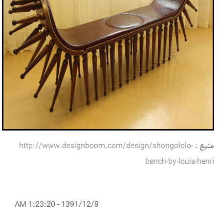
منبع :
http://www.designboom.com/design/shongololo-
bench-by-louis-henri
1:23:20 AM
-
1391/12/9