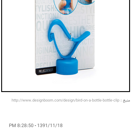
منبع :
http://www.designboom.com/design/bird-on-a-bottle-bottle-clip
8:28:50 PM
-
1391/11/18