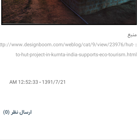
منبع
ttp://www.designboom.com/weblog/cat/9/view/23976/hut-
:
to-hut-project-in-kumta-india-supports-eco-tourism.html
12:52:33 AM
-
1391/7/21
ارسال نظر (0)