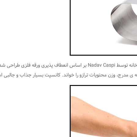
ساده، مینیمال و فاقد هرگونه اجزای برقی! این ترازوی آشپزخانه توسط av Caspi
ه ی مدرج، وزن محتویات ترازو را خواند. کانسپت بسیار جذاب و جالبی ا