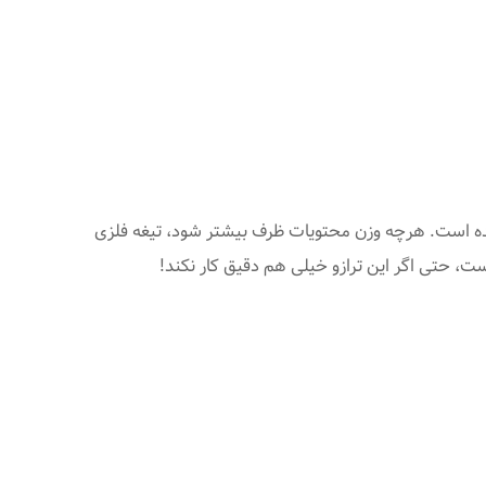
Nad بر اساس انعطاف پذیری ورقه فلزی طراحی شده است. هرچه وزن محتویات ظرف بیشتر شود، تیغه فلزی
ست، حتی اگر این ترازو خیلی هم دقیق کار نکند!