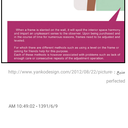
منبع :
http://www.yankodesign.com/2012/08/22/picture-
perfected
10:49:02 AM
-
1391/6/9