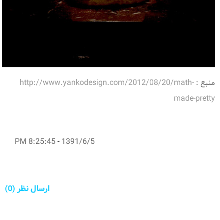
منبع :
http://www.yankodesign.com/2012/08/20/math-
made-pretty
8:25:45 PM
-
1391/6/5
ارسال نظر (0)