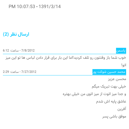
10:07:53 PM
-
1391/3/14
ارسال نظر (2)
یاسمن
7/8/2012 - ساعت: 6:12
خوب شما باز وقتتون رو تلف کردید!اما این بار برای قرار دادن لباس ها تو این میز
اتو!
محمد حسین شوکت پور
7/27/2012 - ساعت: 2:29
محسن عزیز
خیلی بهت تبریک میگم
و جدا میز اتوت از میز اتوی من خیلی بهتره
عاشق پایه اش شدم
آفرین
موفق باشی پسر