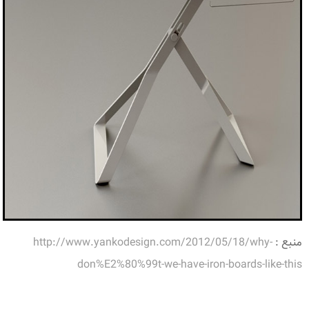
منبع :
http://www.yankodesign.com/2012/05/18/why-
don%E2%80%99t-we-have-iron-boards-like-this