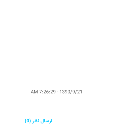
7:26:29 AM
-
1390/9/21
ارسال نظر (0)