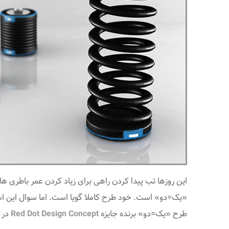
این روزها تب پیدا کردن راهی برای زیاد کردن عمر باطری ه
«یک=دو» است. خود طرح کاملا گویا است. اما سوال این ا
طرح «یک=دو» برنده جایزه
Red Dot Design Concept
در سال 1