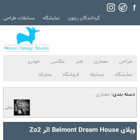
گردانندگان ریتون
نمایشگاه
مسابقات طراحی
طراحی
معماری
هنر
عکاسی
خودرو
نمایشگاه
مسابقه
فروشگاه
متفرقه
دسته بندی:
معماری
مانلی
ویلای Belmont Dream House اثر Zo2