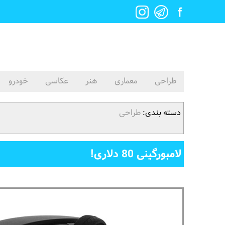
طراحی
معماری
هنر
عکاسی
خودرو
دسته بندی:
طراحی
لامبورگینی 80 دلاری!