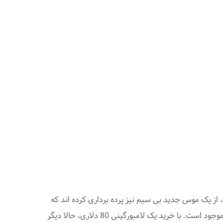
د، از یک موس جدید بی سیم نیز پرده برداری کرده اند که
خطوط هندسی اتومبیل های لامبورگینی، الهام بخش طراحی آن بوده است. این موس به قیمت 80 $ در سه رنگ سیاه، سفید و زرد موجود است. با خرید یک لامبورگینی 80 دلاری، حالا دیگر