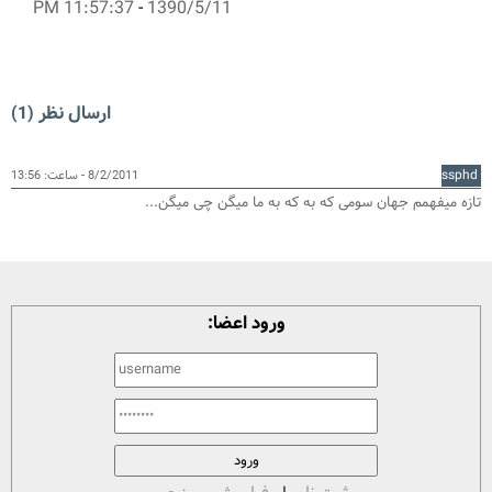
11:57:37 PM
-
1390/5/11
ارسال نظر (1)
ssphd
8/2/2011 - ساعت: 13:56
تازه میفهمم جهان سومی که به که به ما میگن چی میگن...
ورود اعضا: