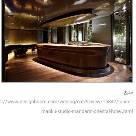
منبع
tp://www.designboom.com/weblog/cat/9/view/15847/jouin-
:
manku-studio-mandarin-oriental-hotel.html