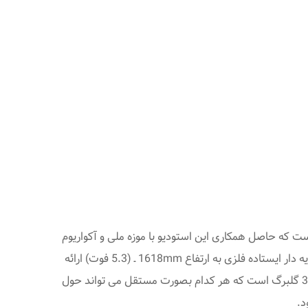
)، یک چراغ ال ای دی با یک فرم ارگانیک ناب است که حاصل همکاری این استودیو با موزه ملی و آکواریوم
زیست شناسی دریایی تایوان است. این مجموعه بصورت یک چراغ رومیزی نقره ای رنگ با ارتفاع 465mm ـ (18.3 اینچ) و یک چراغ پایه دار ایستاده فلزی به ارتفاع 1618mm ـ (5.3 فوت) ارائه
شده است. هر دوی این محصولات، به صورت ترکیبی، از آلیاژ آلومینیوم و پلی کربنات ساخته شده اند. چراغ پایه دار ایستاده، دارای 3 گلبرگ است که هر کدام بصورت مستقل می تواند حول
د.