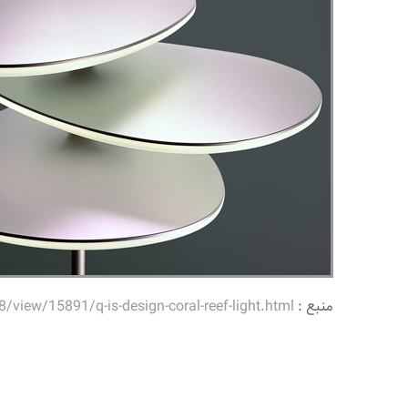
منبع :
iew/15891/q-is-design-coral-reef-light.html