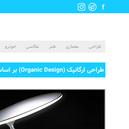
طراحی
معماری
هنر
عکاسی
خودرو
طراحی ارگانیک (Organic Design) بر اساس فرم مرجان، از استودیو Q is Design