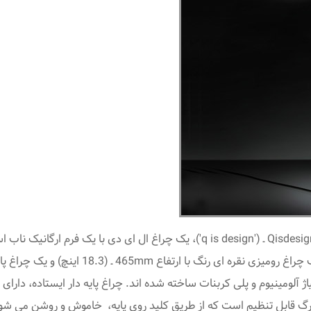
چراغ مرجان مسطح (Coral Reef Light) از استودیو ژاپنی Qisdesign ـ ('q is design'
گ قابل تنظیم است که از طریق کلید روی پایه، خاموش و روشن می شو