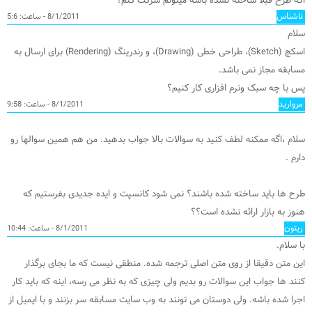
اگه طرح قبلا ساخته نشده باشه میتونم شرکت کنم؟
ناشناس
8/1/2011 - ساعت: 5:6
سلام
اسکچ (Sketch)، طراحی خطی (Drawing)، و رندرینگ (Rendering) برای ارسال به
مسابقه مجاز نمی باشد.
پس با چه سبک ونرم افزاری کار کنیم؟
مروارید
8/1/2011 - ساعت: 9:58
سلام ،اگه ممکنه لطف کنید به سوالات بالا جواب بدهید. من هم همین سوالها رو
دارم .
طرح ها باید ساخته شده باشند؟ نمی شود کانسپت و ایده جدیدی بفرستیم که
هنوز به بازار ارائه نشده است؟؟
ریتون
8/1/2011 - ساعت: 10:44
با سلام.
این متن دقیقا از روی متن اصلی ترجمه شده. منطقی نیست که ما بجای برگذار
کنند ها جواب این سوالات رو بدیم ولی چیزی که به نظر می رسه، اینه که باید کار
اجرا شده باشه. ولی دوستان می تونند به وب سایت مسابقه سر بزنند و با ایمیل از