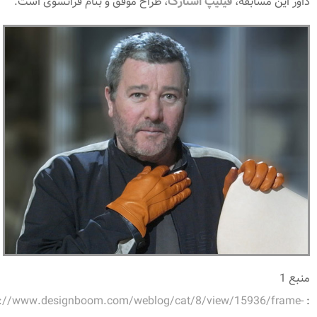
داور این مسابقه،
فیلیپ استارک
، طراح موفق و بنام فرانسوی است.
منبع 1
p://www.designboom.com/weblog/cat/8/view/15936/frame-
: