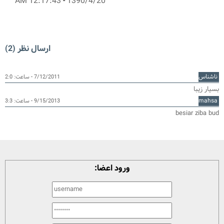
12:17:43 AM
-
1390/4/20
ارسال نظر (2)
ناشناس
7/12/2011 - ساعت: 2:0
بسیار زیبا
mahsa
9/15/2013 - ساعت: 3:3
besiar ziba bud
ورود اعضا: