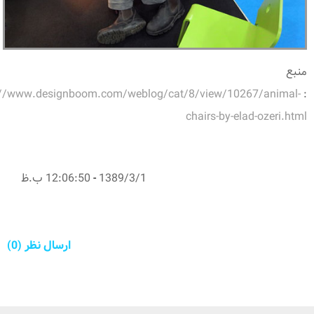
منبع
://www.designboom.com/weblog/cat/8/view/10267/animal-
:
chairs-by-elad-ozeri.html
1389/3/1
-
12:06:50 ب.ظ
ارسال نظر (0)