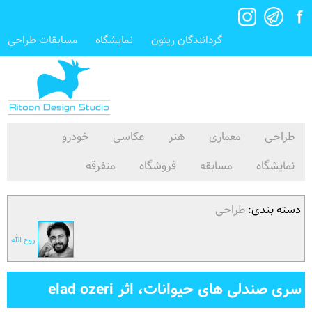
گردانندگان ریتون
نمایشگاه
مسابقات طراحی
طراحی
معماری
هنر
عکاسی
خودرو
نمایشگاه
مسابقه
فروشگاه
متفرقه
دسته بندی:
طراحی
روح الله
سری صندلی های حیوانات، اثر elad ozeri