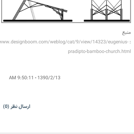
منبع
/www.designboom.com/weblog/cat/9/view/14323/eugenius-
:
pradipto-bamboo-church.html
9:50:11 AM
-
1390/2/13
ارسال نظر (0)