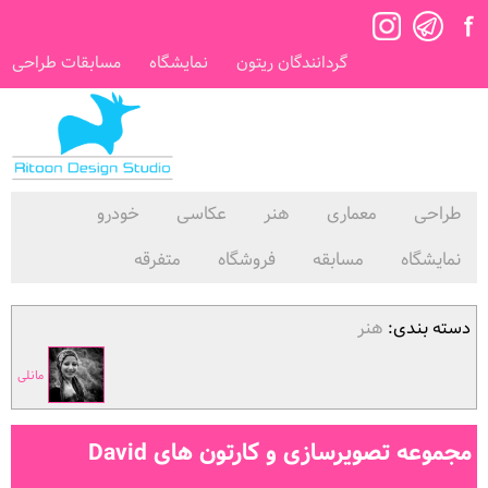
گردانندگان ریتون
نمایشگاه
مسابقات طراحی
طراحی
معماری
هنر
عکاسی
خودرو
نمایشگاه
مسابقه
فروشگاه
متفرقه
دسته بندی:
هنر
مانلی
مجموعه تصویرسازی و کارتون های David