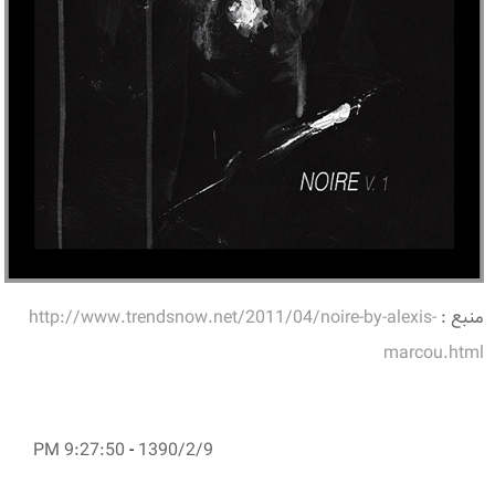
منبع :
http://www.trendsnow.net/2011/04/noire-by-alexis-
marcou.html
9:27:50 PM
-
1390/2/9