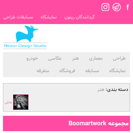
گردانندگان ریتون
نمایشگاه
مسابقات طراحی
طراحی
معماری
هنر
عکاسی
خودرو
نمایشگاه
مسابقه
فروشگاه
متفرقه
دسته بندی:
هنر
مانلی
مجموعه Boomartwork