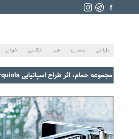
طراحی
معماری
هنر
عکاسی
خودرو
مجموعه حمام، اثر طراح اسپانیایی Patricia urquiola