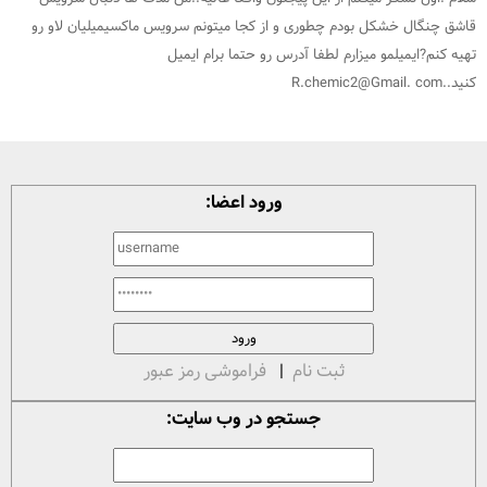
قاشق چنگال خشکل بودم چطوری و از کجا میتونم سرويس ماکسيميليان لاو رو
تهیه کنم?ايميلمو ميزارم لطفا آدرس رو حتما برام ایمیل
کنید..R.chemic2@Gmail. com
ورود اعضا:
ثبت نام
|
فراموشی رمز عبور
جستجو در وب سایت: