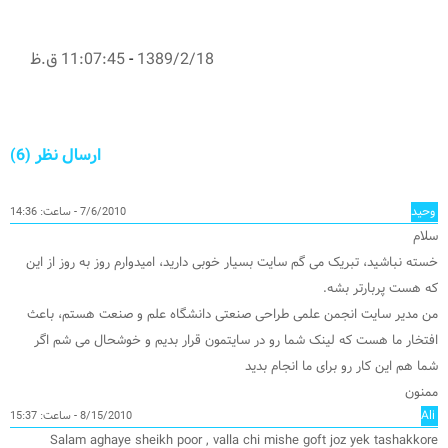
1389/2/18
-
11:07:45 ق.ظ
ارسال نظر (6)
وحید
7/6/2010 - ساعت: 14:36
سلام
خسته نباشید، تبریک می گم سایت بسیار خوبی دارید، امیدوارم روز به روز از این
که هست پربارتر بشه.
من مدیر سایت انجمن علمی طراحی صنعتی دانشگاه علم و صنعت هستم، باعث
افتخار ما هست که لینک شما رو در سایتمون قرار بدیم و خوشحال می شم اگر
شما هم این کار رو برای ما انجام بدید
ممنون
Ali
8/15/2010 - ساعت: 15:37
Salam aghaye sheikh poor , valla chi mishe goft joz yek tashakkore