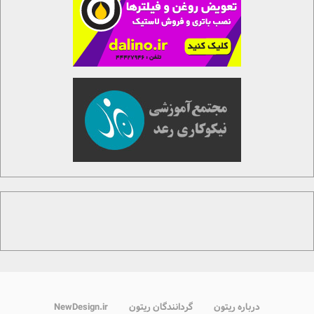
درباره ریتون
گردانندگان ریتون
NewDesign.ir