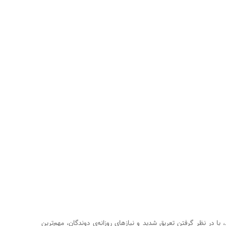
حی اولین هدفون ورزشی اختصاصی خود به نام Beoplay E8 Sport را زد، با در نظر گرفتن تعریق شدید و نیازهای روزانه‌ی دوندگان، مهم‌ترین