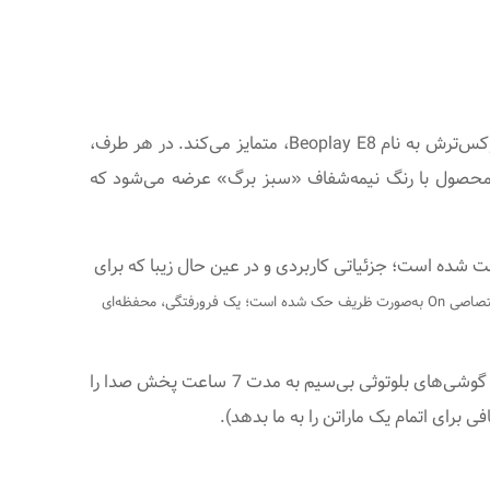
لوکس‌ترش به نام Beoplay E8، متمایز می‌کند. در هر طرف،
جسته شده‌اند. این محصول با رنگ نیمه‌شفاف «سبز برگ» عرضه می‌شود که
روکش لاستیکی و سیلیکون بافت‌دار محافظت شده است؛ جزئیاتی کاربردی و در عین حال زیبا که برای
در داخل، آلومینیوم آنودایزشده‌ی شاخص بنگ‌اند اولوفسن با الگوی ابرگونه اختصاصی On به‌صورت ظریف حک شده است؛ یک فرورفتگی، محفظه‌ای
با وجود اینکه اغلب دونده ها، از حد نهایی ظرفیت باتری Beoplay E8 Sport در حال تمرین استفاده نمی‌کنند، اما خوب است بدانیم گوشی‌های بلوتوثی بی‌سیم به مدت 7 ساعت پخش صدا را