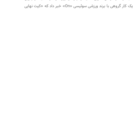
ویژگی‌های این ایربادها را شکل داد. برای تأکید بیشتر بر اعتبار و اصالت آن به عنوان یکی از ملزومات ضروری برای دوندگان، شرکت Bang & Olufsen اخیراً از یک کار گروهی با برند ورزشی سوئیسی «On» خبر داد که «کیت نهایی