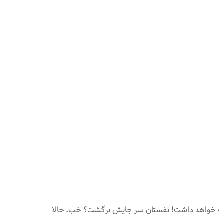
نید، این طرح یک طرح انقلابی است. این مگا قایق بادبانی در صورت ساخت 500،000،000 دلار هزینه خواهد داشت! نفستان سر جایش برگشت؟ خب، حالا