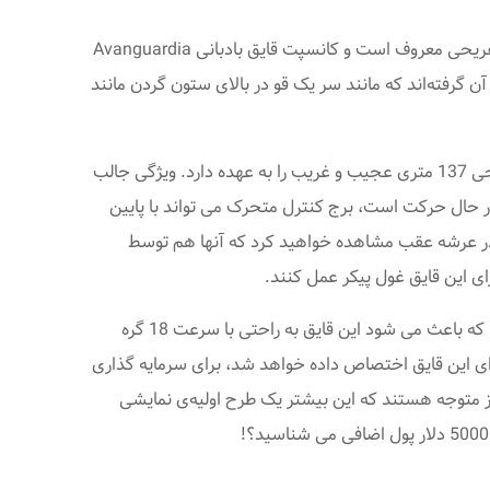
به خاطر خلاقیت های منحصر به فرد و خارق العاده‌اش در طراحی کشتیهای تفریحی معروف است و کانسپت قایق بادبانی Avanguardia
ن گرفته‌اند که مانند سر یک قو در بالای ستون گردن مانند
آوانگاردیا به 5 عرشه تقسیم شده و می تواند تا 60 مسافر را در خود جای دهد. «سر قو» برج کنترلی است که هدایت این قایق تفریحی 137 متری عجیب و غریب را به عهده دارد. ویژگی جالب
 به یک قایق کمکی 16 متری تبدیل کند. هنگامی که قایق در حال حرکت است، برج کنترل متحرک می تواند با پایین
ی در عرشه عقب مشاهده خواهید کرد که آنها هم توسط
ی این قایق غول پیکر عمل کنند.
این کانسپت، شامل پیشرانه‌ای با دو موتور، یکی کاملاً برقی و دیگری موتور مرکزی MTU Rolls-Royce برای افزایش سرعت می‌باشد، که باعث می شود این قایق به راحتی با سرعت 18 گره
ای که برای این قایق اختصاص داده خواهد شد، برای سرمایه گذاری
 متوجه هستند که این بیشتر یک طرح اولیه‌ی نمایشی