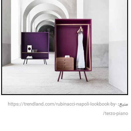
منبع:
https://trendland.com/rubinacci-napoli-lookbook-by-
terzo-piano/