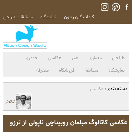
گردانندگان ریتون
نمایشگاه
مسابقات طراحی
طراحی
معماری
هنر
عکاسی
خودرو
نمایشگاه
مسابقه
فروشگاه
متفرقه
دسته بندی:
عکاسی
کیانوش
عکاسی کاتالوگ مبلمان روبیناچی ناپولی از ترزو