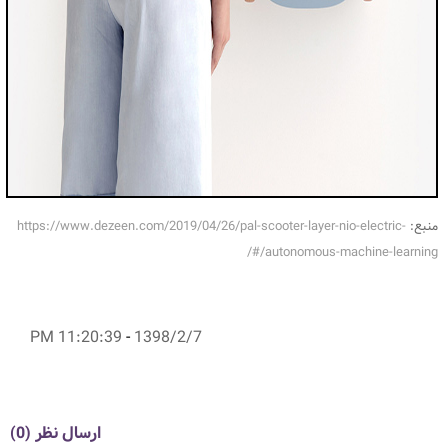
منبع:
https://www.dezeen.com/2019/04/26/pal-scooter-layer-nio-electric-
autonomous-machine-learning/#/
11:20:39 PM
-
1398/2/7
ارسال نظر (0)