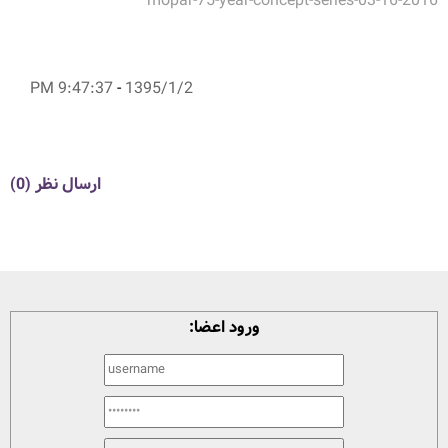
mopar-75-year-concept-series-03-16-2016
9:47:37 PM
-
1395/1/2
ارسال نظر (0)
ورود اعضا: