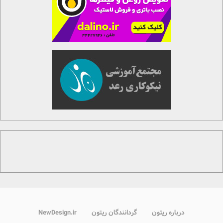
درباره ریتون
گردانندگان ریتون
NewDesign.ir