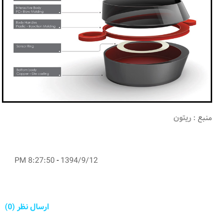
منبع :
ریتون
8:27:50 PM
-
1394/9/12
ارسال نظر (0)