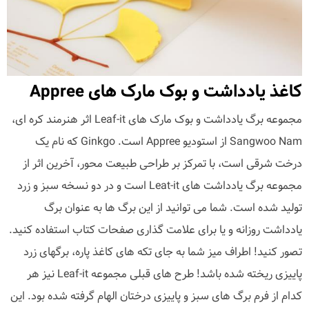
کاغذ یادداشت و بوک مارک های Appree
مجموعه برگ یادداشت و بوک مارک های Leaf-it اثر هنرمند کره ای،
Sangwoo Nam از استودیو Appree است. Ginkgo که نام یک
درخت شرقی است، با تمرکز بر طراحی طبیعت محور، آخرین اثر از
مجموعه برگ یادداشت های Leat-it است و در دو نسخه سبز و زرد
تولید شده است. شما می توانید از این برگ ها به عنوان برگ
یادداشت روزانه و یا برای علامت گذاری صفحات کتاب استفاده کنید.
تصور کنید! اطراف میز شما به جای تکه های کاغذ پاره، برگهای زرد
پاییزی ریخته شده باشد! طرح های قبلی مجموعه Leaf-it نیز هر
کدام از فرم برگ های سبز و پاییزی درختان الهام گرفته شده بود. این