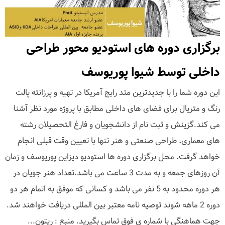
برگزاری دوره های استودیو محور طراحی
داخلی توسط شیوا پوریوسف
این دوره شما را با جدیدترین متد رایج آمریکا در تهیه و پرزانته پالت
رنگ و متریال براى فضاى های داخلى مطابق با پروژه مورد نظر آشنا
می کند.گزینش و ثبت نام از دانشجویان و فارغ التحصیلان رشته
هاى معمارى، طراحى صنعتى و هنر تنها با تعیین وقت قبلى انجام
خواهد گرفت. محل برگزارى دوره ها استودیو دیزاین پوریوسف و زمان
آن روزهاى جمعه و به مدت 3 ساعت می باشد.تعداد هنر جویان در
هر دوره محدود به 5 نفر مى باشد و کسانى که موفق به اتمام هر دو
دوره 2 ماهه شوند توصیه نامه معتبر بین المللى دریافت خواهند شد.
جهت هماهنگى با شماره ى فوق تماس بگیرید. منبع : ریتون...