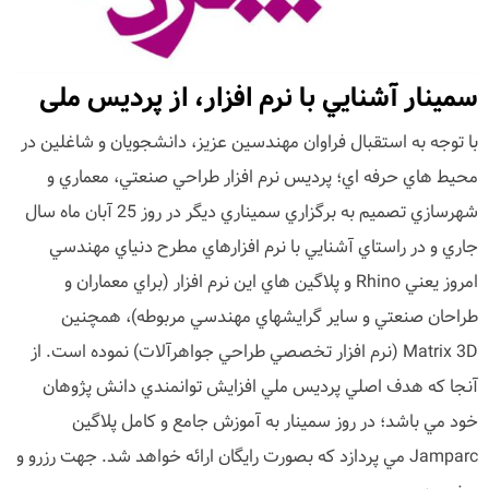
سمينار آشنايي با نرم افزار، از پردیس ملی
با توجه به استقبال فراوان مهندسين عزيز، دانشجویان و شاغلین در
محيط هاي حرفه اي؛ پرديس نرم افزار طراحي صنعتي، معماري و
شهرسازي تصميم به برگزاري سميناري ديگر در روز 25 آبان ماه سال
جاري و در راستاي آشنايي با نرم افزارهاي مطرح دنياي مهندسي
امروز يعني Rhino و پلاگين هاي اين نرم افزار (براي معماران و
طراحان صنعتي و ساير گرايشهاي مهندسي مربوطه)، همچنين
Matrix 3D (نرم افزار تخصصي طراحي جواهرآلات) نموده است. از
آنجا كه هدف اصلي پرديس ملي افزايش توانمندي دانش پژوهان
خود مي باشد؛ در روز سمينار به آموزش جامع و كامل پلاگين
Jamparc مي پردازد كه بصورت رايگان ارائه خواهد شد. جهت رزرو و