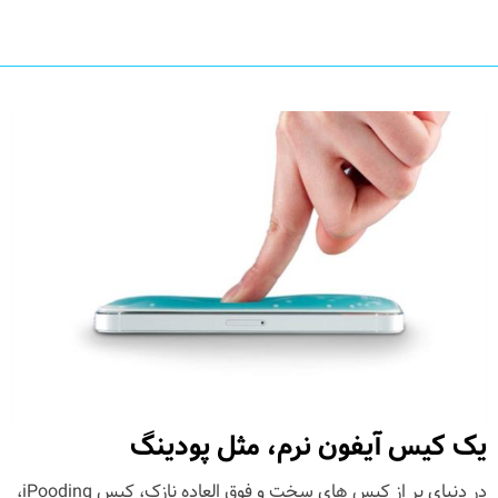
یک کیس آیفون نرم، مثل پودینگ
در دنیای پر از کیس های سخت و فوق العاده نازک، کیس iPooding،