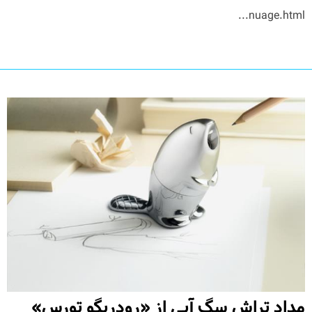
nuage.html...
مداد تراش سگ آبی از «رودریگو تورس»