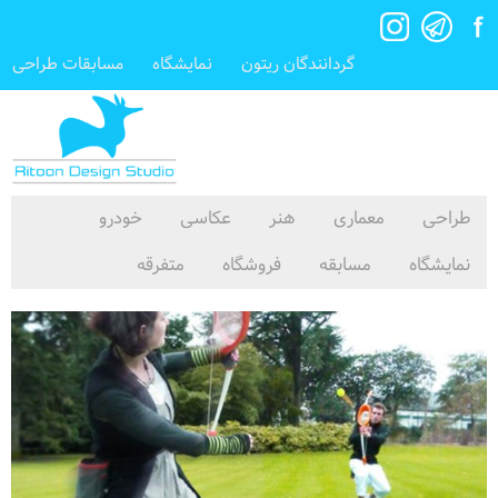
گردانندگان ریتون
نمایشگاه
مسابقات طراحی
طراحی
معماری
هنر
عکاسی
خودرو
نمایشگاه
مسابقه
فروشگاه
متفرقه