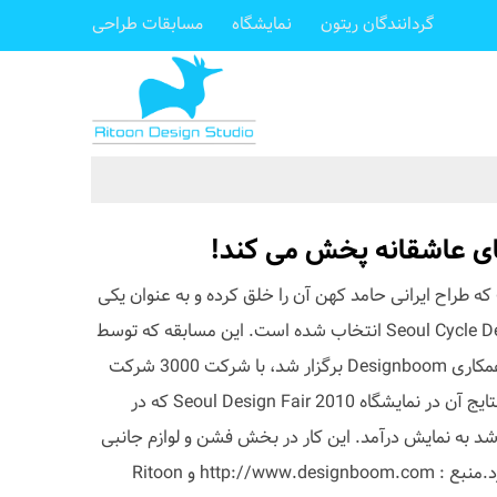
گردانندگان ریتون
نمایشگاه
مسابقات طراحی
ی عاشقانه پخش می کند!
نام اثری است که طراح ایرانی حامد کهن آن را خلق کرده و به عنوان یکی
از طرح های برگزیده مسابقه Seoul Cycle Design انتخاب شده است. این مسابقه که توسط
Seoul Design Foundation و با همکاری Designboom برگزار شد، با شرکت 3000 شرکت
کننده در 3 بخش به پایان رسید و نتایج آن در نمایشگاه Seoul Design Fair 2010 که در
شد به نمایش درآمد. این کار در بخش فشن و لوازم جانبی
دوچرخه به مرحله نهایی راه پیدا کرد.منبع : http://www.designboom.com و Ritoon