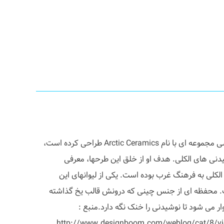
Reiko Kaneko طراح ژاپنی- انگلیسی مجموعه ای با نام Arctic Ceramics طراحی کرده است،
یدنی های الکلی. هدف او از خلق این طرحها، معرفی
کلی به فرهنگ غرب بوده است. یکی از لیوانهای این
کوه یخی (Iceberg) است. محفظه ای از جنس چینی که درونش قالب یخ گذاشته
 می شود تا نوشیدنی را خنک نگه دارد.منبع :
http://www.designboom.com/weblog/cat/8/vie