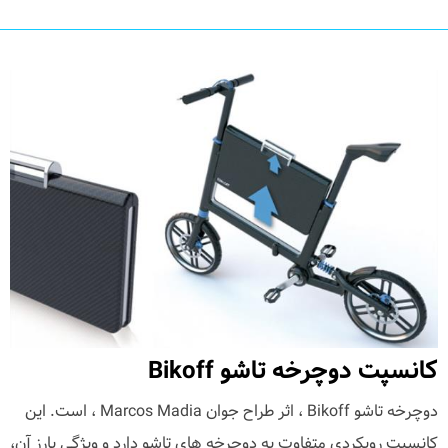
کانسپت دوچرخه تاشو Bikoff
دوچرخه تاشو Bikoff ، اثر طراح جوان Marcos Madia ، است. این
کانسپت رویکردی متفاوت به دوچرخه های تاشو دارد و ویژگی بارز آن،