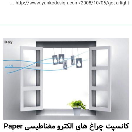
http://www.yankodesign.com/2008/10/06/got-a-light ...
کانسپت چراغ های الکترو مغناطیسی Paper