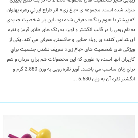
زیبایی ساير شخصیت های مجموعه ZiZoo كه در یک صبح پاییزی
متولد شده است. مجموعه ی «باغ زی» اثر طراح ايراني زهره پهلوان
که پیشتر با «بوم رینگ» معرفی شده بود، این بار شخصیت جدیدی
به نام روبی را در قالب انگشتر و آویز، به رنگ های طلای قرمز و نقره
ای ـتداعی کننده ی روباه حنایی و خاکستریـ معرفي مي كند. یکی از
ویژگی های شخصیت های «باغ زی» تعريف نشدن جنسیت براي
كاربران آنها است، به طوری که اين محصولات هم براي مردان و هم
براي زنان مناسب مي باشند. آویز نقره روبی به وزن 2.880 گرم و
انگشتر نقره آن به وزن 5.630 ...