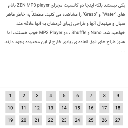
یکی نیستند بلکه اینجا دو کانسپت مجزای ZEN MP3 player بانام
های "Water" و "Grasp" را مشاهده می کنید. مطمئناً به خاطر ظاهر
سیال و مینیمال آنها و طراحی زیبای فرمشان به آنها علاقه مند
خواهید شد. Nano و Shuffle ، دو MP3 Player خوب هستند، اما
هنوز طراح های فوق العاده ی زیادی خارج از این محدوده وجود دارند.
...
1
2
3
4
5
6
7
8
9
10
11
12
13
14
15
16
17
18
19
20
21
22
23
24
25
26
27