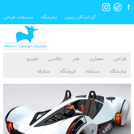
گردانندگان ریتون
نمایشگاه
مسابقات طراحی
طراحی
معماری
هنر
عکاسی
خودرو
نمایشگاه
مسابقه
فروشگاه
متفرقه