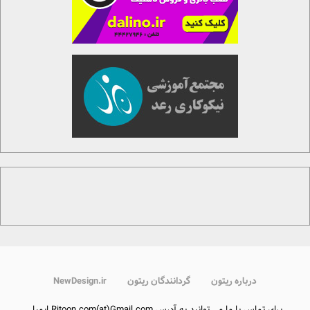
درباره ریتون
گردانندگان ریتون
NewDesign.ir